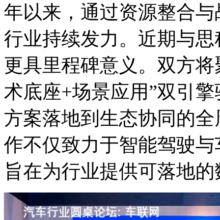
年以来，通过资源整合与
行业持续发力。近期与思
更具里程碑意义。双方将
术底座+场景应用”双引
方案落地到生态协同的全
作不仅致力于智能驾驶与
旨在为行业提供可落地的