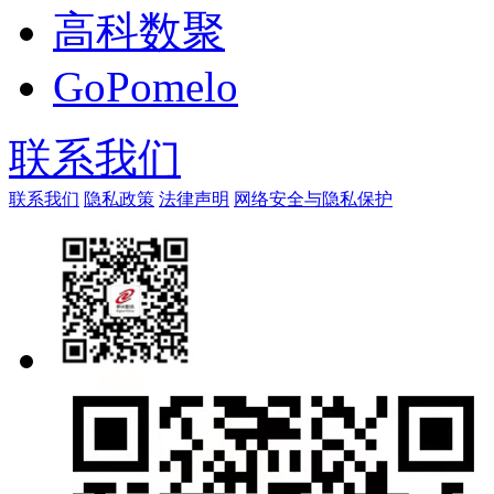
高科数聚
GoPomelo
联系我们
联系我们
隐私政策
法律声明
网络安全与隐私保护