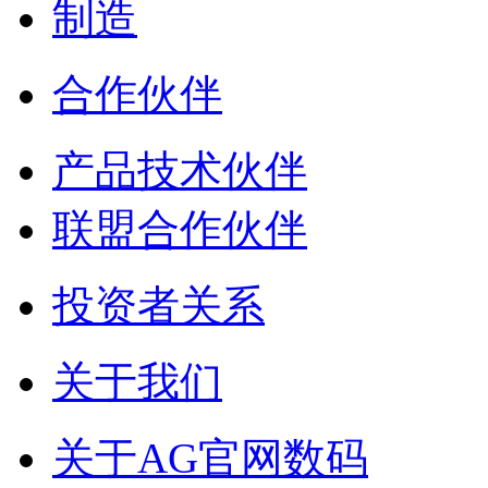
制造
合作伙伴
产品技术伙伴
联盟合作伙伴
投资者关系
关于我们
关于AG官网数码