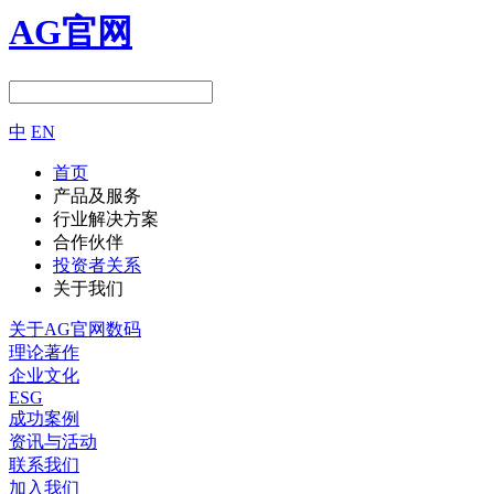
AG官网
中
EN
首页
产品及服务
行业解决方案
合作伙伴
投资者关系
关于我们
关于AG官网数码
理论著作
企业文化
ESG
成功案例
资讯与活动
联系我们
加入我们