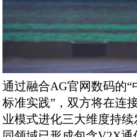
通过融合AG官网数码的“
标准实践”，双方将在连
业模式进化三大维度持续
同领域已形成包含V2X