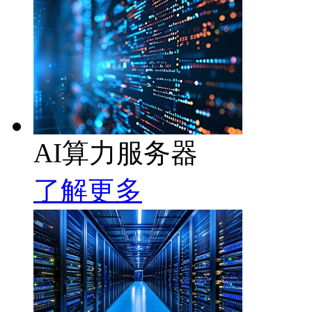
AI算力服务器
了解更多