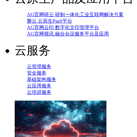
AG官网研云 研制一体化工业互联网解决方案
磐云 云原生PaaS平台
AG官网云印 数字化文印管理平台
AG官网视讯 融合会议服务平台及应用
云服务
云管理服务
安全服务
基础架构服务
云应用服务
云培训服务