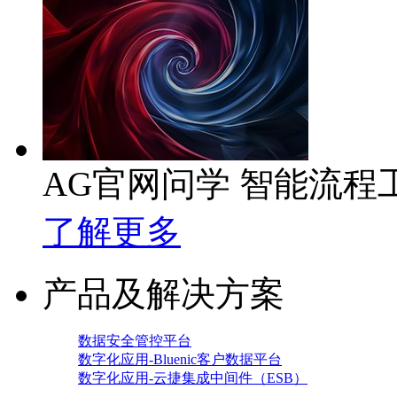
AG官网问学 智能流程
了解更多
产品及解决方案
数据安全管控平台
数字化应用-Bluenic客户数据平台
数字化应用-云捷集成中间件（ESB）