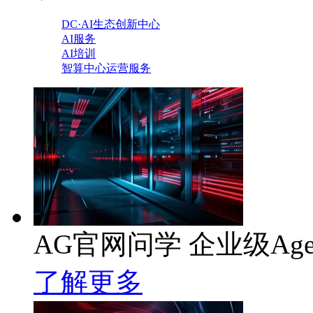
DC·AI生态创新中心
AI服务
AI培训
智算中心运营服务
AG官网问学 企业级Age
了解更多