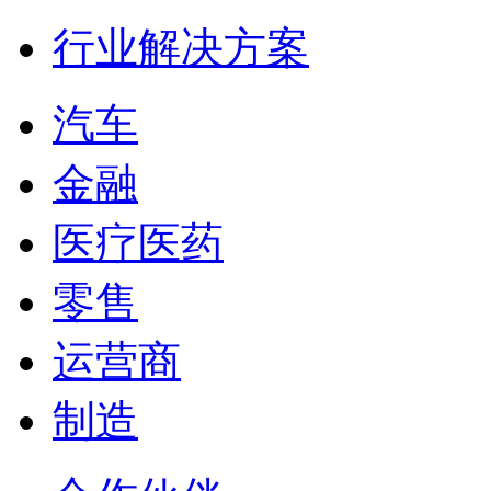
行业解决方案
汽车
金融
医疗医药
零售
运营商
制造