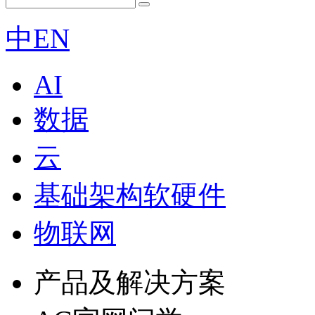
中
EN
AI
数据
云
基础架构软硬件
物联网
产品及解决方案