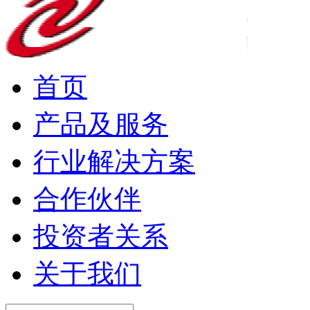
首页
产品及服务
行业解决方案
合作伙伴
投资者关系
关于我们