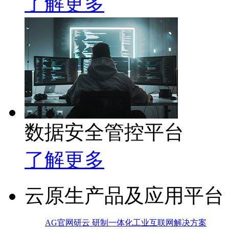
了解更多
数据安全管控平台
了解更多
云原生产品及应用平台
AG官网研云 研制一体化工业互联网解决方案