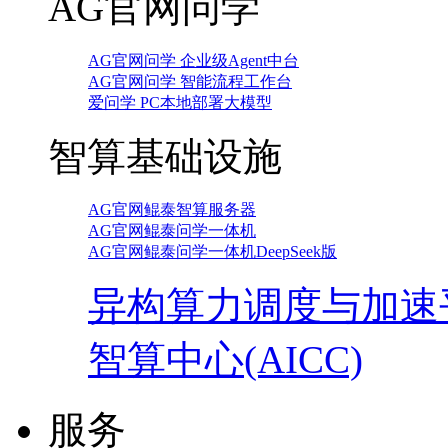
AG官网问学
AG官网问学 企业级Agent中台
AG官网问学 智能流程工作台
爱问学 PC本地部署大模型
智算基础设施
AG官网鲲泰智算服务器
AG官网鲲泰问学一体机
AG官网鲲泰问学一体机DeepSeek版
异构算力调度与加速
智算中心(AICC)
服务