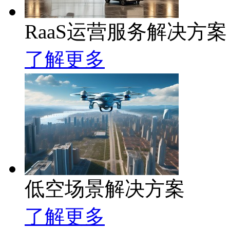
RaaS运营服务解决方案
了解更多
低空场景解决方案
了解更多