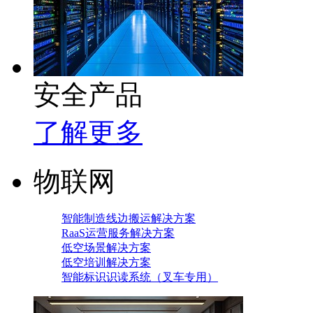
安全产品
了解更多
物联网
智能制造线边搬运解决方案
RaaS运营服务解决方案
低空场景解决方案
低空培训解决方案
智能标识识读系统（叉车专用）