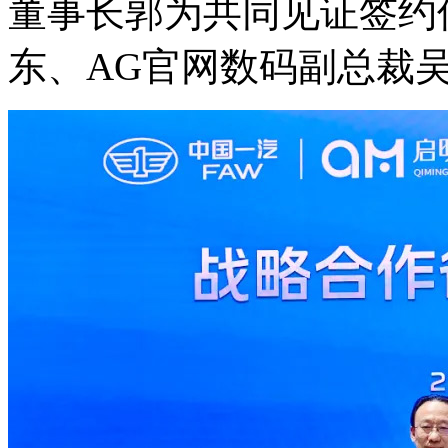
董事长郭为共同见证签约
东、AG官网数码副总裁