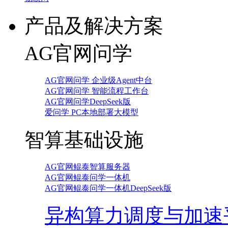
产品及解决方案
AG官网问学
AG官网问学 企业级Agent中台
AG官网问学 智能流程工作台
AG官网问学DeepSeek版
爱问学 PC本地部署大模型
智算基础设施
AG官网鲲泰智算服务器
AG官网鲲泰问学一体机
AG官网鲲泰问学一体机DeepSeek版
异构算力调度与加速