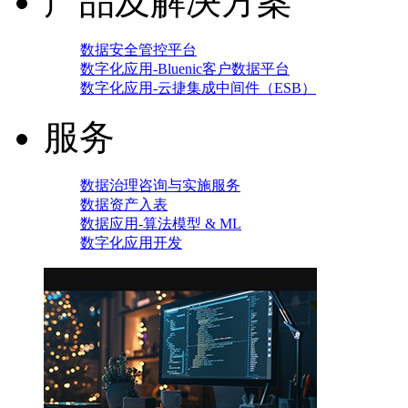
产品及解决方案
数据安全管控平台
数字化应用-Bluenic客户数据平台
数字化应用-云捷集成中间件（ESB）
服务
数据治理咨询与实施服务
数据资产入表
数据应用-算法模型 & ML
数字化应用开发