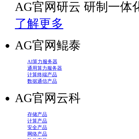
AG官网研云 研制一
了解更多
AG官网鲲泰
AI算力服务器
通用算力服务器
计算终端产品
数据通信产品
AG官网云科
存储产品
计算产品
安全产品
网络产品