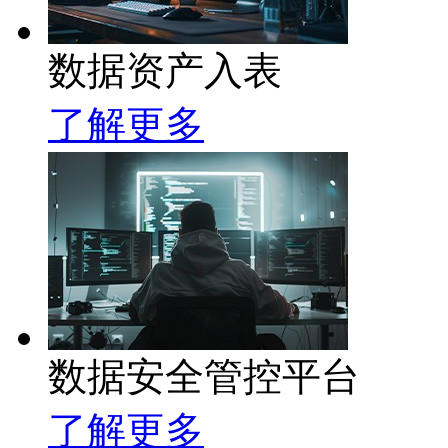
数据资产入表
了解更多
数据安全管控平台
了解更多