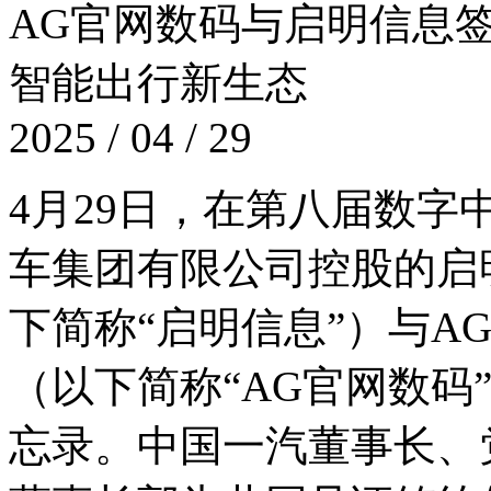
AG官网数码与启明信息
智能出行新生态
2025 / 04 / 29
4月29日，在第八届数
车集团有限公司控股的启
下简称“启明信息”）与A
（以下简称“AG官网数码
忘录。中国一汽董事长、