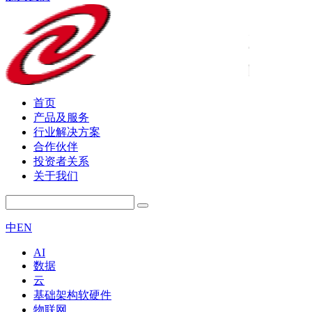
首页
产品及服务
行业解决方案
合作伙伴
投资者关系
关于我们
中
EN
AI
数据
云
基础架构软硬件
物联网