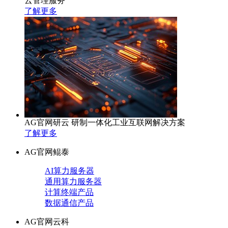
云管理服务
了解更多
AG官网研云 研制一体化工业互联网解决方案
了解更多
AG官网鲲泰
AI算力服务器
通用算力服务器
计算终端产品
数据通信产品
AG官网云科