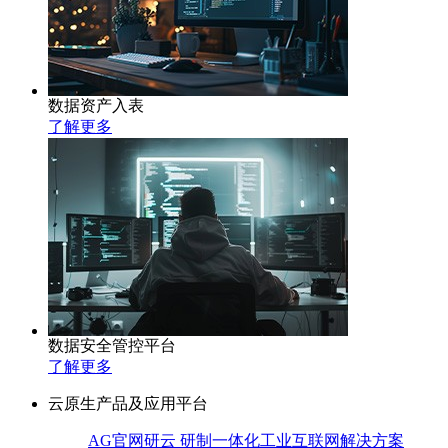
数据资产入表
了解更多
数据安全管控平台
了解更多
云原生产品及应用平台
AG官网研云 研制一体化工业互联网解决方案