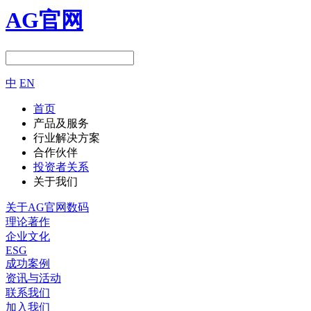
AG官网
中
EN
首页
产品及服务
行业解决方案
合作伙伴
投资者关系
关于我们
关于AG官网数码
理论著作
企业文化
ESG
成功案例
资讯与活动
联系我们
加入我们