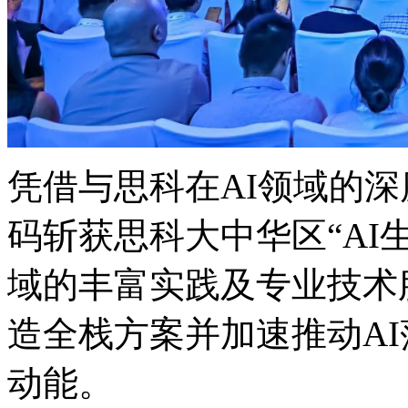
凭借与思科在AI领域的
码斩获思科大中华区“AI
域的丰富实践及专业技术
造全栈方案并加速推动A
动能。