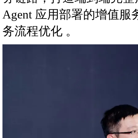
Agent 应用部署的增值
务流程优化 。