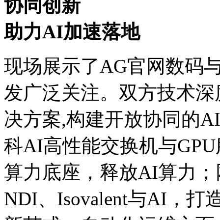
协同创新
助力AI加速落地
现场展示了AG官网数码
发广泛关注。双方技术深
决方案,构建开放协同的A
科AI高性能交换机与GP
算力底座，释放AI算力；
NDI、Isovalent与A