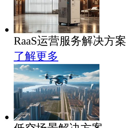
RaaS运营服务解决方案
了解更多