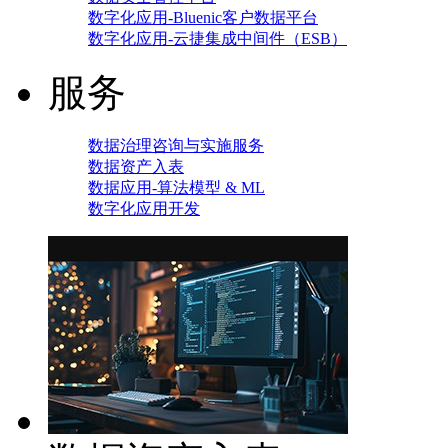
数字化应用-Bluenic客户数据平台
数字化应用-云捷集成中间件（ESB）
服务
数据治理咨询与实施服务
数据资产入表
数据应用-算法模型 & ML
数字化应用开发