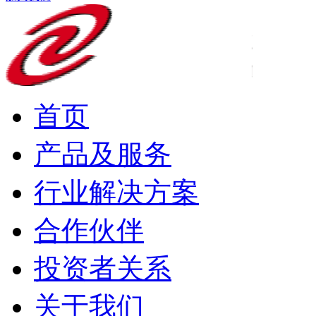
首页
产品及服务
行业解决方案
合作伙伴
投资者关系
关于我们